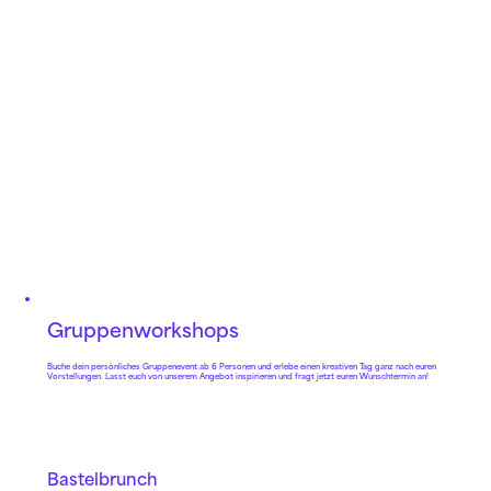
Gruppen­workshops
Buche dein persönliches Gruppenevent ab 6 Personen und erlebe einen kreativen Tag ganz nach euren
Vorstellungen. Lasst euch von unserem Angebot inspirieren und fragt jetzt euren Wunschtermin an!
Bastelbrunch