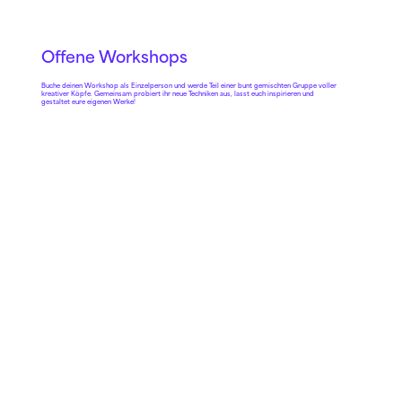
Offene Workshops
Buche deinen Workshop als Einzelperson und werde Teil einer bunt gemischten Gruppe voller
kreativer Köpfe. Gemeinsam probiert ihr neue Techniken aus, lasst euch inspirieren und
gestaltet eure eigenen Werke!