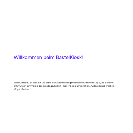
Willkommen beim BastelKiosk!
Schön, dass du da bist! Bei uns dreht sich alles um das gemeinsame Kreativsein. Egal, ob du erste
Erfahrungen sammelst oder bereits geübt bist – hier findest du Inspiration, Austausch und kreative
Möglichkeiten.