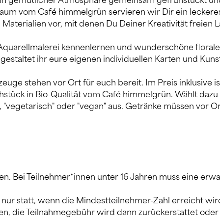
in gemütlicher Atmosphäre gemeinsam gefrühstückt und 
m vom Café himmelgrün servieren wir Dir ein leckeres
 Materialien vor, mit denen Du Deiner Kreativität freien L
e Aquarellmalerei kennenlernen und wunderschöne florale
estaltet ihr eure eigenen individuellen Karten und Kun
uge stehen vor Ort für euch bereit. Im Preis inklusive ist 
stück in Bio-Qualität vom Café himmelgrün. Wählt dazu 
, "vegetarisch" oder "vegan" aus. Getränke müssen vor Ort
ren. Bei Teilnehmer*innen unter 16 Jahren muss eine erw
nur statt, wenn die Mindestteilnehmer-Zahl erreicht wir
n, die Teilnahmegebühr wird dann zurückerstattet ode