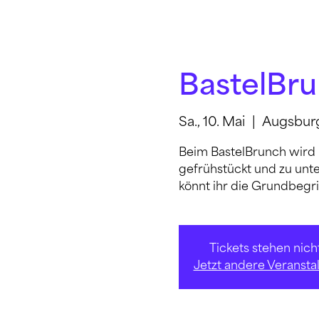
BastelBru
Sa., 10. Mai
  |  
Augsbur
Beim BastelBrunch wird
gefrühstückt und zu unt
könnt ihr die Grundbegri
Tickets stehen nic
Jetzt andere Veranst