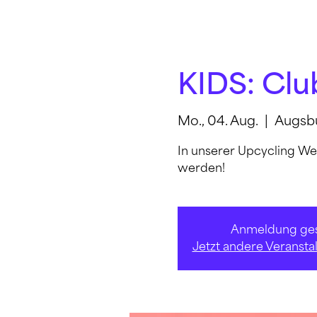
KIDS: Clu
Mo., 04. Aug.
  |  
Augsb
In unserer Upcycling We
werden!
Anmeldung ges
Jetzt andere Veranst