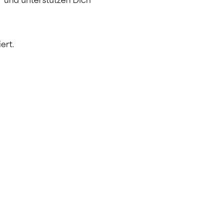
r und unterstützen Dich 
ert.