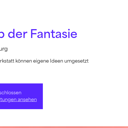
b der Fantasie
urg
rkstatt können eigene Ideen umgesetzt
chlossen
altungen ansehen