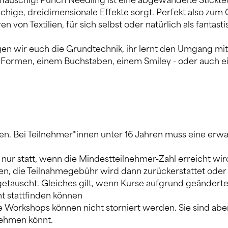
flauschig! Punch Needling ist eine abgewandelte Sticktech
uschige, dreidimensionale Effekte sorgt. Perfekt also zum
 von Textilien, für sich selbst oder natürlich als fantas
en wir euch die Grundtechnik, ihr lernt den Umgang mit
 Formen, einem Buchstaben, einem Smiley - oder auch ei
ren. Bei Teilnehmer*innen unter 16 Jahren muss eine erw
nur statt, wenn die Mindestteilnehmer-Zahl erreicht wir
n, die Teilnahmegebühr wird dann zurückerstattet ode
getauscht. Gleiches gilt, wenn Kurse aufgrund geändert
t stattfinden können
e Workshops können nicht storniert werden. Sie sind aber 
lnehmen könnt.