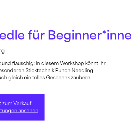
dle für Beginner*inne
rg
t und flauschig: in diesem Workshop könnt ihr
esonderen Sticktechnik Punch Needling
uch gleich ein tolles Geschenk zaubern.
ht zum Verkauf
altungen ansehen