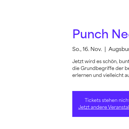
Punch Nee
So., 16. Nov.
  |  
Augsbu
Jetzt wird es schön, bun
die Grundbegriffe der b
erlernen und vielleicht a
Tickets stehen nic
Jetzt andere Veranst