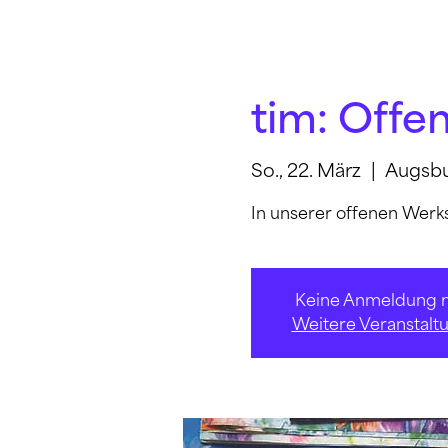
tim: Offe
So., 22. März
  |  
Augsb
In unserer offenen Werk
Keine Anmeldung n
Weitere Veranstalt