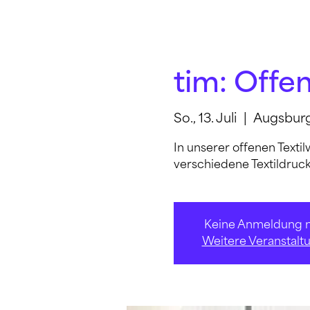
tim: Offen
So., 13. Juli
  |  
Augsbur
In unserer offenen Textil
verschiedene Textildruc
Keine Anmeldung n
Weitere Veranstalt