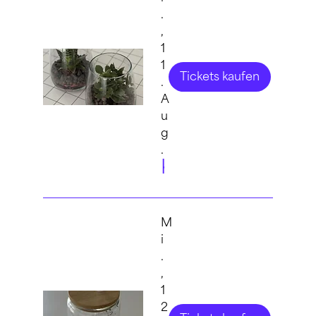
.
,
1
1
Tickets kaufen
.
A
u
g
.
KIDS: Flaschengarten
M
i
.
,
1
2