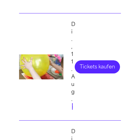
D
i
.
,
1
1
Tickets kaufen
.
A
u
g
.
KIDS: Experimentieren mit Farbe auf Leinwand
D
i