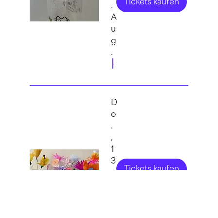
Tickets kaufen
.
A
u
g
.
KIDS: Sommerliche Cocktailgläser gestalten
D
o
.
,
1
3
Tickets kaufen
.
A
u
g