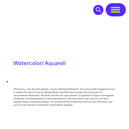
Watercolor/­ Aquarell
Watercolor, auch Aquarell genannt, ist eine vielseitige Maltechnik, die wirklich jede*n begeistern kann.
In diesem Kurs lernt ihr die Grundbegriffe der Aquarellmalerei kennen und könnt euch mit
verschiedenen Materialien, Techniken und Motiven ausprobieren. So gestaltet ihr bspw. eure eigenen
Grußkarten, Hochzeitspapeterie, Meilensteinkarten für den Nachwuchs oder natürlich auch eure
eigenen kleinen Kunstwerke zaubern. Für eine (florale) Kartenwerkstatt lässt sich der Workshop auch
gut mit einer Auswahl an Stempeln und Brushpens ergänzen.