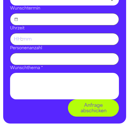
Wunschtermin
Uhrzeit
:
Personenanzahl
Wunschthema
*
Anfrage
abschicken